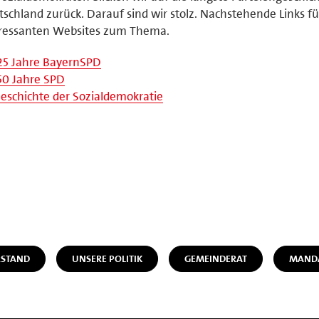
schland zurück. Darauf sind wir stolz. Nachstehende Links f
eressanten Websites zum Thema.
25 Jahre BayernSPD
50 Jahre SPD
eschichte der Sozialdemokratie
STAND
UNSERE POLITIK
GEMEINDERAT
MANDA