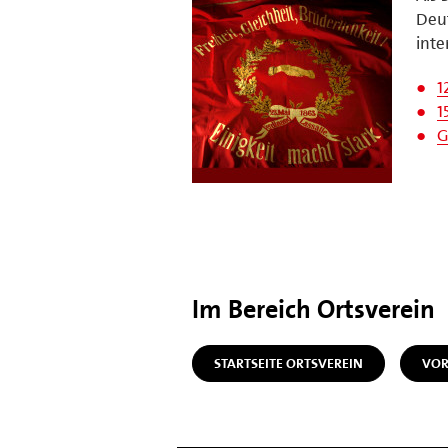
Deut
int
1
1
G
Im Bereich Ortsverein
STARTSEITE ORTSVEREIN
VOR